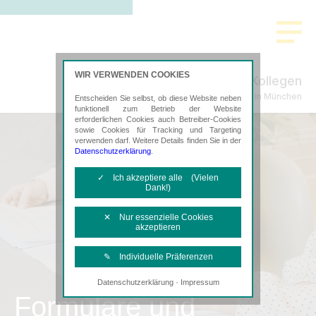
WIR VERWENDEN COOKIES
AT & Kollegen
Steuerberatung in München
Entscheiden Sie selbst, ob diese Website neben
funktionell zum Betrieb der Website
erforderlichen Cookies auch Betreiber-Cookies
sowie Cookies für Tracking und Targeting
verwenden darf. Weitere Details finden Sie in der
Datenschutzerklärung
.
✓ Ich akzeptiere alle (Vielen
Dank!)
✕ Nur essenzielle Cookies
akzeptieren
✎ Individuelle Präferenzen
·
Datenschutzerklärung
Impressum
Notwendige Cookies
Formulare und
Diese Cookies sind erforderlich, um die
grundlegende Funktionalität der Website