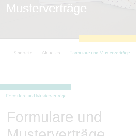
zu sichern.
Musterverträge
Tracking- und Targeting-Cookies
Diese Cookies sind erforderlich, um
unsere Website auf Ihre Bedürfnisse hin
zu optimieren. Hierzu gehört eine
bedarfsgerechte Gestaltung und
fortlaufende Verbesserung unseres
Angebotes einschließlich der
Verknüpfung zu Social-Media-
Angeboten von z.B. Facebook und
Startseite
Aktuelles
Formulare und Musterverträge
LinkedIn.
Betreibercookies
Diese Cookies sind erforderlich, um z.B.
Google Maps zu nutzen oder
eingebettete Videos abspielen zu
können.
Formulare und Musterverträge
Formulare und
Musterverträge