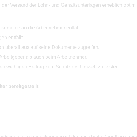
 der Versand der Lohn- und Gehaltsunterlagen erheblich optimie
okumente an die Arbeitnehmer entfällt.
n entfällt.
n überall aus auf seine Dokumente zugreifen.
Arbeitgeber als auch beim Arbeitnehmer.
n wichtigen Beitrag zum Schutz der Umwelt zu leisten.
r bereitgestellt:
ndividuelle Zugangskennung ist der gesicherte Zugriff gewährlei