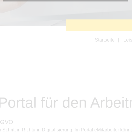
Diese Cookies sind erforderlich, um die grundlegende
Funktionalität der Website zu sichern.
Tracking- und Targeting-Cookies
Diese Cookies sind erforderlich, um unsere Website auf Ihre
Bedürfnisse hin zu optimieren. Hierzu gehört eine
bedarfsgerechte Gestaltung und fortlaufende Verbesserung
unseres Angebotes einschließlich der Verknüpfung zu
Startseite
Lei
Social-Media-Angeboten von z.B. Facebook und LinkedIn.
Betreibercookies
Diese Cookies sind erforderlich, um z.B. Google Maps zu
nutzen oder eingebettete Videos abspielen zu können.
 Portal für den Arbe
S-GVO
n Schritt in Richtung Digitalisierung. Im Portal eMitarbeiter 